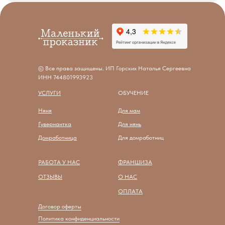
© Все права защищены. ИП Горских Наталья Сергеевна
ИНН 744801993923
УСЛУГИ
ОБУЧЕНИЕ
Няня
Для мам
Гувернантка
Для нянь
Домработница
Для домработниц
РАБОТА У НАС
ФРАНШИЗА
ОТЗЫВЫ
О НАС
О
ПЛАТА
Договор оферты
Политика конфиденциальности